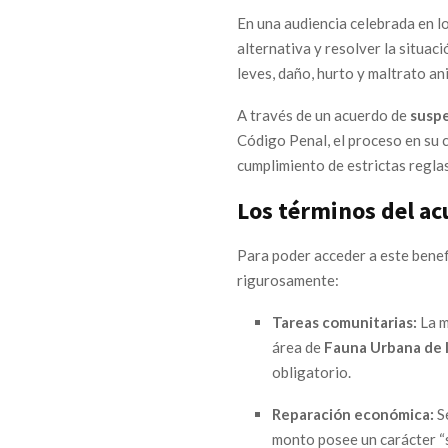
En una audiencia celebrada en lo
alternativa y resolver la situac
leves, daño, hurto y maltrato an
A través de un acuerdo de
suspe
Código Penal, el proceso en su 
cumplimiento de estrictas reglas 
Los términos del a
Para poder acceder a este benef
rigurosamente:
Tareas comunitarias:
La m
área de
Fauna Urbana de 
obligatorio.
Reparación económica:
Se
monto posee un carácter “si