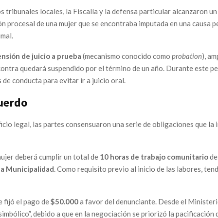
s tribunales locales, la Fiscalía y la defensa particular alcanzaron u
ión procesal de una mujer que se encontraba imputada en una causa pe
imal.
nsión de juicio a prueba
(mecanismo conocido como
probation
), am
contra quedará suspendido por el término de un año. Durante este per
de conducta para evitar ir a juicio oral.
cuerdo
icio legal, las partes consensuaron una serie de obligaciones que la
ujer deberá cumplir un total de
10 horas de trabajo comunitario
de
la Municipalidad
. Como requisito previo al inicio de las labores, te
 fijó el pago de
$50.000
a favor del denunciante. Desde el Ministerio
mbólico”, debido a que en la negociación se priorizó la pacificación d