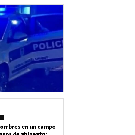
el
 hombres en un campo
asos de abigeato: