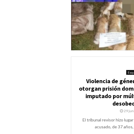
Esqu
Violencia de géner
otorgan prisión domi
imputado por múl
desobed
29 jun
El tribunal revisor hizo lugar
acusado, de 37 años, c