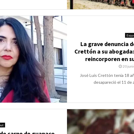
Esqu
La grave denuncia de
Crettón a su abogada:
reincorporen en s
20 juni
José Luis Crettón tenía 18 añ
desapareció el 11 de 
but
 de carne de guanaco