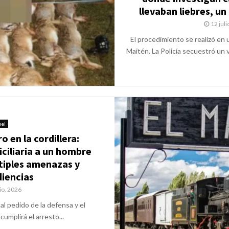
llevaban liebres, un 
12 juli
El procedimiento se realizó en 
Maitén. La Policía secuestró un ve
el
o en la cordillera:
ciliaria a un hombre
tiples amenazas y
iencias
io, 2026
 al pedido de la defensa y el
umplirá el arresto...