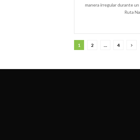
manera irregular durante un 
Ruta Nac
Paginación
1
2
…
4
de
entradas