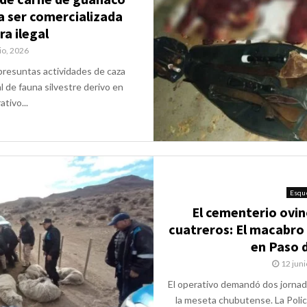
a ser comercializada
a ilegal
io, 2026
 presuntas actividades de caza
al de fauna silvestre derivo en
tivo...
Esqu
El cementerio ovin
cuatreros: El macabro 
en Paso 
12 juni
El operativo demandó dos jornada
la meseta chubutense. La Polic