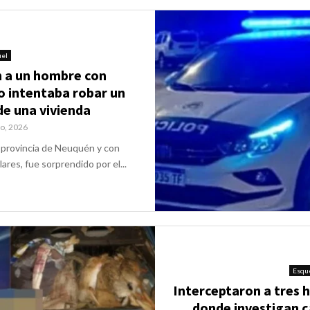
el
n a un hombre con
 intentaba robar un
de una vivienda
io, 2026
a provincia de Neuquén y con
ares, fue sorprendido por el...
Esqu
Interceptaron a tres
donde investigan c