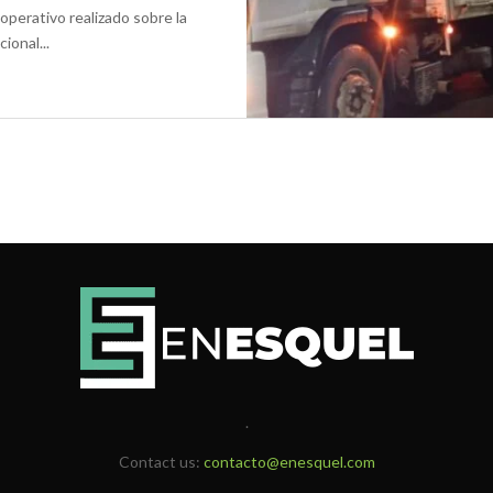
operativo realizado sobre la
ional...
.
Contact us:
contacto@enesquel.com