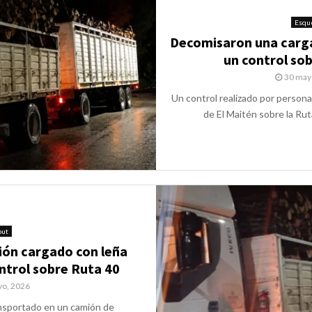
Esqu
Decomisaron una carga
un control sob
30 may
Un control realizado por personal
de El Maitén sobre la Rut
but
ón cargado con leña
ontrol sobre Ruta 40
yo, 2026
nsportado en un camión de