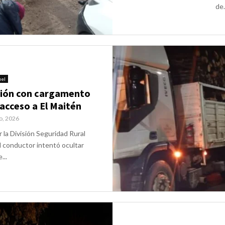
de.
el
ión con cargamento
l acceso a El Maitén
io, 2026
r la División Seguridad Rural
El conductor intentó ocultar
...