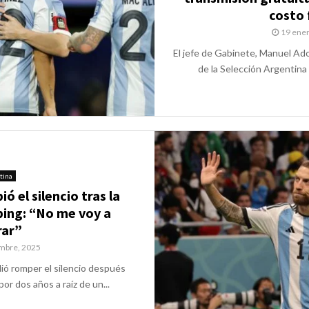
costo 
19 ener
El jefe de Gabinete, Manuel Ado
de la Selección Argentina 
tina
 el silencio tras la
ping: “No me voy a
rar”
embre, 2025
ió romper el silencio después
or dos años a raíz de un...