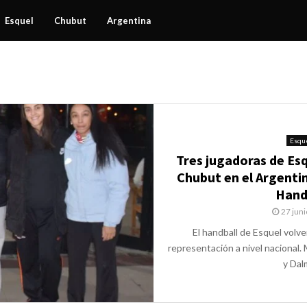
Esquel
Chubut
Argentina
Esqu
Tres jugadoras de Es
Chubut en el Argenti
Hand
27 juni
El handball de Esquel volv
representación a nivel nacional. 
y Dalm