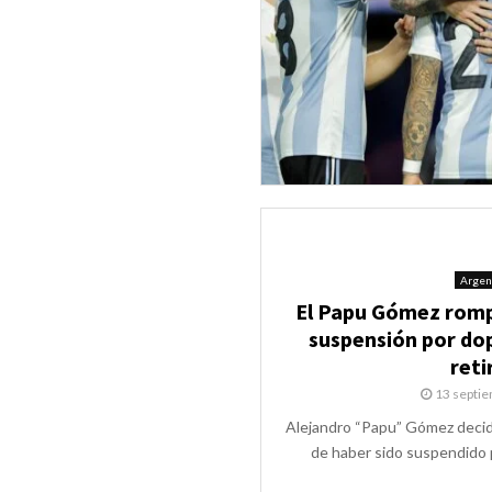
Argen
El Papu Gómez rompió
suspensión por do
reti
13 septi
Alejandro “Papu” Gómez decid
de haber sido suspendido p