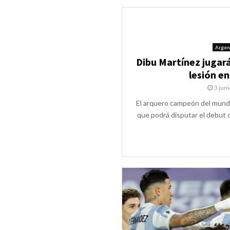
Argen
Dibu Martínez jugará
lesión e
3 jun
El arquero campeón del mund
que podrá disputar el debut d