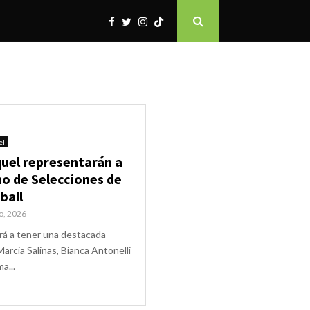
el
quel representarán a
no de Selecciones de
ball
o, 2026
erá a tener una destacada
Marcia Salinas, Bianca Antonelli
a...